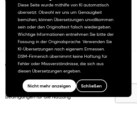
Diese Seite wurde mithilfe von KI automatisch
übersetzt. Obwohl wir uns um Genauigkeit
bemühen, können Übersetzungen unvollkommen
sein oder den Originaltext falsch wiedergeben.
Wichtige Informationen entnehmen Sie bitte der
Fassung in der Originalsprache. Verwenden Sie
KI-Übersetzungen nach eigenem Ermessen.
DSM-Firmenich übernimmt keine Haftung für
Fehler oder Missverständnisse, die sich aus
©2026 dsm-firmenich. Alle Rechte vorbehalten.
diesen Übersetzungen ergeben.
Hinweis zum Datenschutz
Nicht mehr anzeigen
Schließen
Bedingungen für die Nutzung
Bedingungen und Konditionen
Kalifornien-Transparenz