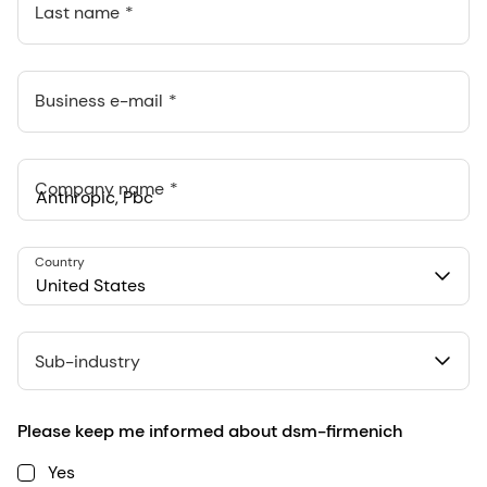
Last name
Business e-mail
Company name
Anthropic, PBC
Country
548 Market St Pmb 90375, San Francisco, California, US
United States
Sub-industry
Please keep me informed about dsm-firmenich
Yes