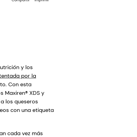
trición y los
tentada por la
ato. Con esta
os Maxiren® XDS y
 a los queseros
eos con una etiqueta
scan cada vez más