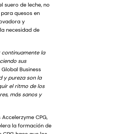
l suero de leche, no
 para quesos en
novadora y
 la necesidad de
r continuamente la
uciendo sus
, Global Business
d y pureza son la
ir el ritmo de los
res, más sanos y
s Accelerzyme CPG,
lera la formación de
e CPG hace que los