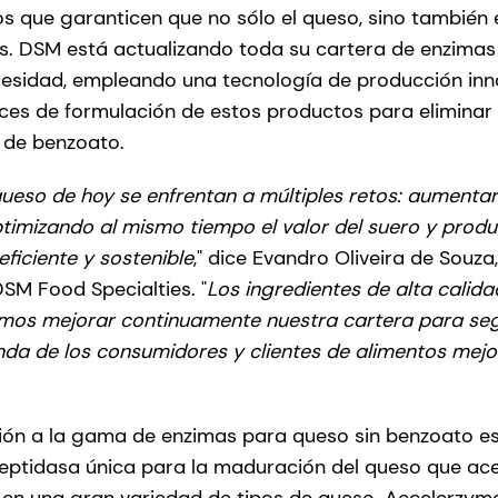
s que garanticen que no sólo el queso, sino también e
. DSM está actualizando toda su cartera de enzimas
cesidad, empleando una tecnología de producción in
es de formulación de estos productos para eliminar
 de benzoato.
queso de hoy se enfrentan a múltiples retos: aumenta
ptimizando al mismo tiempo el valor del suero y prod
ficiente y sostenible
," dice Evandro Oliveira de Souza
SM Food Specialties. "
Los ingredientes de alta calida
mos mejorar continuamente nuestra cartera para segu
da de los consumidores y clientes de alimentos mejo
ción a la gama de enzimas para queso sin benzoato e
eptidasa única para la maduración del queso que ace
 en una gran variedad de tipos de queso. Accelerzym