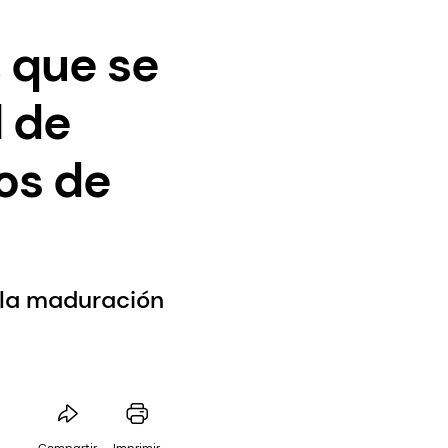
 que se
l de
os de
 la maduración
Compartir
Imprimir