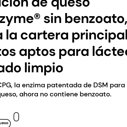
ción de queso
zyme® sin benzoato,
 la cartera principa
os aptos para lácte
ado limpio
PG, la enzima patentada de DSM para
queso, ahora no contiene benzoato.
ueso