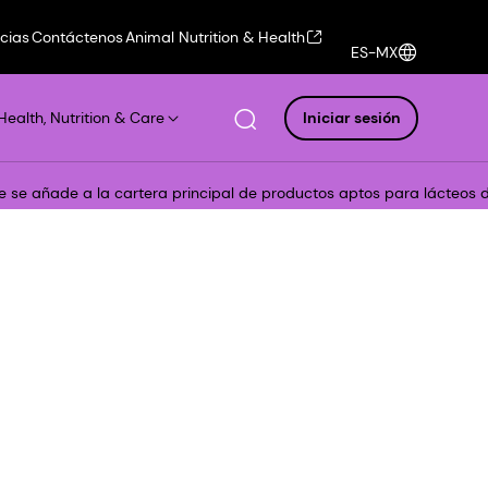
icias
Contáctenos
Animal Nutrition & Health
ES-MX
Health, Nutrition & Care
Iniciar sesión
se añade a la cartera principal de productos aptos para lácteos d
e