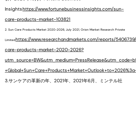
Insights
https://www.fortunebusinessinsights.com/sun-
care-products-market-103821
2. Sun Care Products Market 2020-2026, July 2021, Orion Market Research Private
https://www.researchandmarkets.com/reports/5406739
Limited
care-products-market-2020-2026?
utm_source=BW&utm_medium=PressRelease&utm_code=b
+Global+Sun+Care+Products+Market+Outlook+to+2026%3a+
3.サンケアの革新の年、2021年、2021年6月、ミンテル社