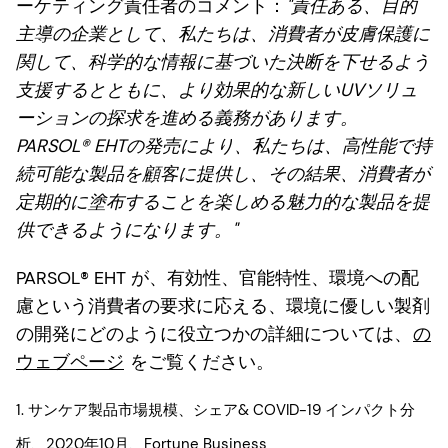
ーケティング責任者のコメント：
"責任ある、目的
主導の企業として、私たちは、消費者が皮膚保護に
関して、科学的な情報に基づいた決断を下せるよう
支援するとともに、より効果的な新しいUVソリュ
ーションの探求を進める義務があります。
PARSOL® EHTの発売により、私たちは、高性能で持
続可能な製品を顧客に提供し、その結果、消費者が
定期的に塗布することを楽しめる魅力的な製品を提
供できるようになります。"
PARSOL® EHT が、有効性、官能特性、環境への配
慮という消費者の要求に応える、環境に優しい製剤
の開発にどのように役立つかの詳細については、
の
ウェブページ
をご覧ください。
1. サンケア製品市場規模、シェア& COVID-19 インパクト分
析、2020年10月、Fortune Business