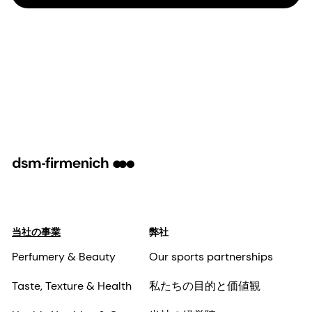
当社の事業
弊社
Perfumery & Beauty
Our sports partnerships
Taste, Texture & Health
私たちの目的と価値観
Health, Nutrition & Care
当社の経営陣
Animal Nutrition &
責任ある事業
Health
当社の事業
科学と研究
ニュース