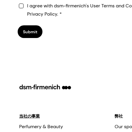
I agree with dsm-firmenich's User Terms and Co
Privacy Policy.
Submit
当社の事業
弊社
Perfumery & Beauty
Our spo