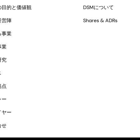
の目的と価値観
DSMについて
経営陣
Shares & ADRs
る事業
事業
研究
ス
拠点
ャー
イヤー
合せ