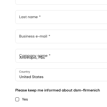
Last name
Business e-mail
Company name
Anthropic, PBC
Country
548 Market St Pmb 90375, San Francisco, California, US
United States
Please keep me informed about dsm-firmenich
Yes