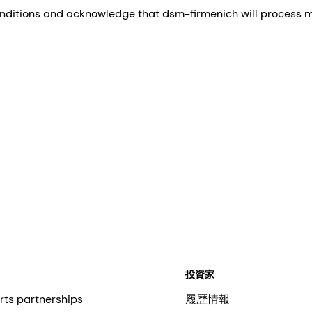
nditions and acknowledge that dsm-firmenich will process my
投資家
rts partnerships
履歴情報