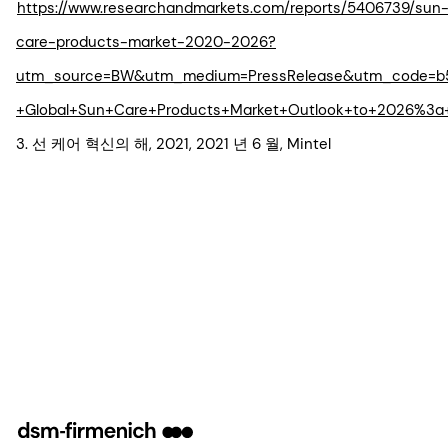
https://www.researchandmarkets.com/reports/5406739/sun
care-products-market-2020-2026?
utm_source=BW&utm_medium=PressRelease&utm_code=b
+Global+Sun+Care+Products+Market+Outlook+to+2026%3a+
3. 선 케어 혁신의 해, 2021, 2021 년 6 월, Mintel