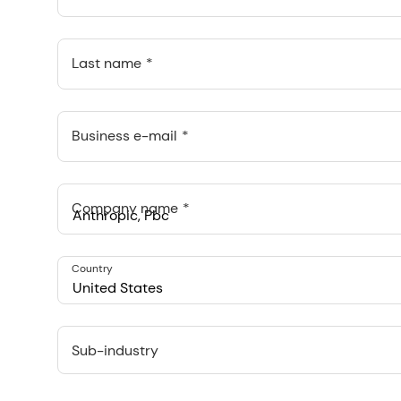
Last name
Business e-mail
Company name
Anthropic, PBC
Country
548 Market St Pmb 90375, San Francisco, California, US
United States
Sub-industry