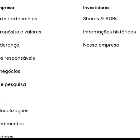
mpresa
Investidores
rts partnerships
Shares & ADRs
ropósito e valores
Informações históricas
iderança
Nossa empresa
s responsáveis
negócios
 e pesquisa
s
localizações
ndimentos
edores