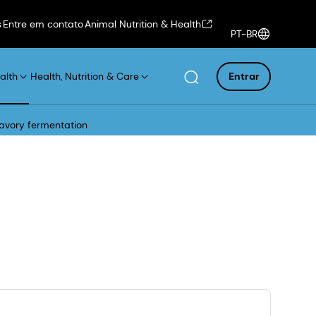
s
Entre em contato
Animal Nutrition & Health
PT-BR
alth
Health, Nutrition & Care
Entrar
savory fermentation