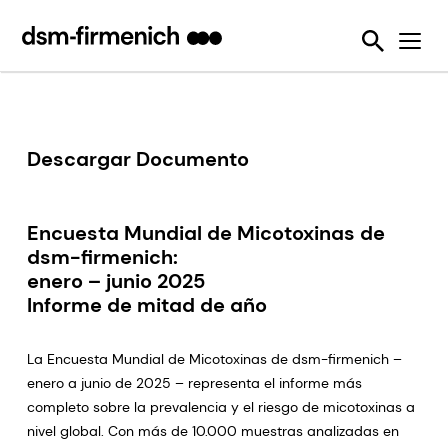
Garantizando la sostenibilidad y el bienestar animal
News
Herramientas
Enzimas nutricionales
Detección de Micotoxinas
Seis desafíos de la sostenibilidad
Lo Hacemos Posible
Protección de la calidad del pienso
Feed Talks
Desactivadores de micotoxinas
Sustell®
SalmoFan™ digital
Reduciendo las emisiones generadas por los animales de producción
Press Releases
Vitaminas
Verax™
Digital YolkFan™
Reduciendo las pérdidas y el desperdicio de los alimentos
Downloads
Eubióticos
FarmTell®
Contaminación con micotoxinas
Descargar Documento
Mejorando el desempeño de los animales de producción a lo largo de toda su vida
Eventos
Premezclas
OVN™
Reduciendo nuestra dependencia sobre los recursos marinos
Webinars
Encuesta Mundial de Micotoxinas de
SalmoFan™
Ayudando a enfrentar la resistencia antimicrobiana
dsm-firmenich:
ShrimpFan™
enero – junio 2025
Utilizando de forma eficiente los recursos naturales
Informe de mitad de año
YolkFan™
La Encuesta Mundial de Micotoxinas de dsm-firmenich –
enero a junio de 2025 – representa el informe más
completo sobre la prevalencia y el riesgo de micotoxinas a
nivel global. Con más de 10.000 muestras analizadas en