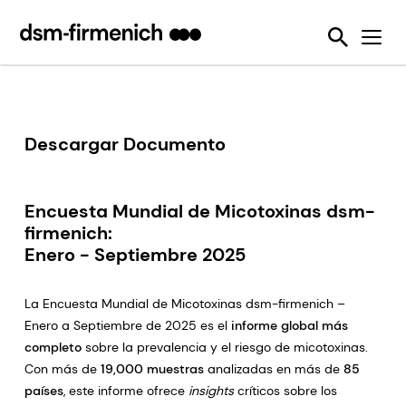
Garantizando la sostenibilidad y el bienestar animal
News
Herramientas
Enzimas nutricionales
Detección de Micotoxinas
Seis desafíos de la sostenibilidad
Lo Hacemos Posible
Protección de la calidad del pienso
Feed Talks
Desactivadores de micotoxinas
Sustell®
SalmoFan™ digital
Reduciendo las emisiones generadas por los animales de producción
Press Releases
Vitaminas
Verax™
Digital YolkFan™
Reduciendo las pérdidas y el desperdicio de los alimentos
Downloads
Eubióticos
FarmTell®
Contaminación con micotoxinas
Descargar Documento
Mejorando el desempeño de los animales de producción a lo largo de toda su vida
Eventos
Premezclas
OVN™
Reduciendo nuestra dependencia sobre los recursos marinos
Webinars
Encuesta Mundial de Micotoxinas dsm-
SalmoFan™
Ayudando a enfrentar la resistencia antimicrobiana
firmenich:
ShrimpFan™
Enero - Septiembre 2025
Utilizando de forma eficiente los recursos naturales
YolkFan™
La Encuesta Mundial de Micotoxinas dsm-firmenich –
Enero a Septiembre de 2025 es el
informe global más
completo
sobre la prevalencia y el riesgo de micotoxinas.
Con más de
19,000 muestras
analizadas en más de
85
países
, este informe ofrece
insights
críticos sobre los