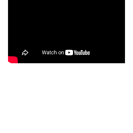
Información del evento
Fecha
: 04/10
Duración
: 36m56s
Ponente
: Rafael F Sens
Descargue la presentación