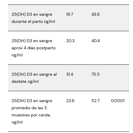
25(OH) D3 en sangre
19.7
43.6
durante el parto ng/ml
25(OH) D3 en sangre
20.3
40.4
aprox 4 días postparto
ng/ml
25(OH) D3 en sangre al
31.4
75.5
destete ng/ml
25(OH) D3 en sangre
23.6
52.7
0.0001
promedio de las 3
muestras por cerda,
ng/ml