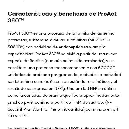
Características y beneficios de ProAct
360™
ProAct 360™ es una proteasa de la familia de las serina
proteasas, subfamilia A de las subtilisinas (MEROPS ID
S08.113*) con actividad de endopeptidasa y amplia
especificidad. ProAct 360™ se aisló a partir de una nueva
especie de Bacillus (que aún no ha sido nominada), y se
considera una proteasa monocomponente con 600.000
unidades de proteasa por gramo de producto. La actividad
se determina en relación con un estándar enzimático, y el
resultado se expresa en NFP/g. Una unidad NFP se define
como la cantidad de enzima que libera aproximadamente 1
µmol de p-nitroanilina a partir de 1 mM de sustrato (N-
Succinil-Ala- Ala-Pro-Phe p-nitroanilida) por minuto en pH
9.0 y 37 °C.
La evaluación in vitro de ProAct 360™ indica claramente