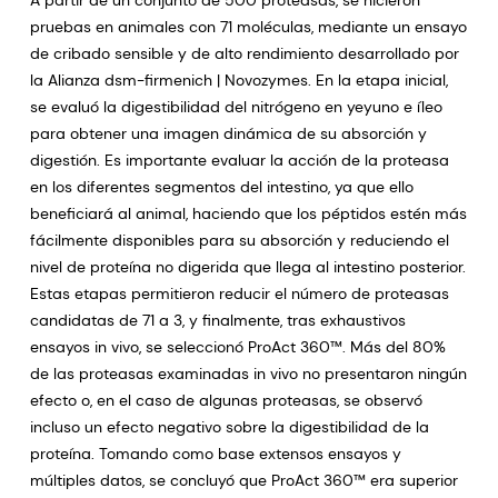
A partir de un conjunto de 500 proteasas, se hicieron
pruebas en animales con 71 moléculas, mediante un ensayo
de cribado sensible y de alto rendimiento desarrollado por
la Alianza dsm-firmenich | Novozymes. En la etapa inicial,
se evaluó la digestibilidad del nitrógeno en yeyuno e íleo
para obtener una imagen dinámica de su absorción y
digestión. Es importante evaluar la acción de la proteasa
en los diferentes segmentos del intestino, ya que ello
beneficiará al animal, haciendo que los péptidos estén más
fácilmente disponibles para su absorción y reduciendo el
nivel de proteína no digerida que llega al intestino posterior.
Estas etapas permitieron reducir el número de proteasas
candidatas de 71 a 3, y finalmente, tras exhaustivos
ensayos in vivo, se seleccionó ProAct 360™. Más del 80%
de las proteasas examinadas in vivo no presentaron ningún
efecto o, en el caso de algunas proteasas, se observó
incluso un efecto negativo sobre la digestibilidad de la
proteína. Tomando como base extensos ensayos y
múltiples datos, se concluyó que ProAct 360™ era superior