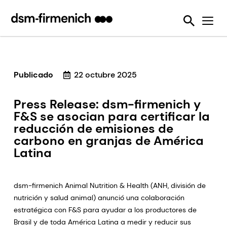
Garantizando la sostenibilidad y el bienestar animal
News
Herramientas
Enzimas nutricionales
Detección de Micotoxinas
Seis desafíos de la sostenibilidad
Lo Hacemos Posible
Protección de la calidad del pienso
Feed Talks
Desactivadores de micotoxinas
Sustell®
SalmoFan™ digital
Reduciendo las emisiones generadas por los animales de producción
Press Releases
Vitaminas
Verax™
Digital YolkFan™
Reduciendo las pérdidas y el desperdicio de los alimentos
Downloads
Publicado
Eubióticos
FarmTell®
Contaminación con micotoxinas
22 octubre 2025
Mejorando el desempeño de los animales de producción a lo largo de toda su vida
Eventos
Premezclas
OVN™
Press Release: dsm-firmenich y
Reduciendo nuestra dependencia sobre los recursos marinos
F&S se asocian para certificar la
Webinars
SalmoFan™
reducción de emisiones de
Ayudando a enfrentar la resistencia antimicrobiana
carbono en granjas de América
ShrimpFan™
Utilizando de forma eficiente los recursos naturales
Latina
YolkFan™
dsm-firmenich Animal Nutrition & Health (ANH, división de
nutrición y salud animal) anunció una colaboración
estratégica con F&S para ayudar a los productores de
Brasil y de toda América Latina a medir y reducir sus