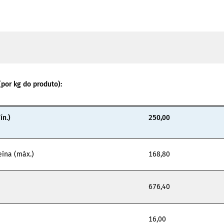
(por kg do produto):
ín.)
250,00
eína (máx.)
168,80
676,40
16,00