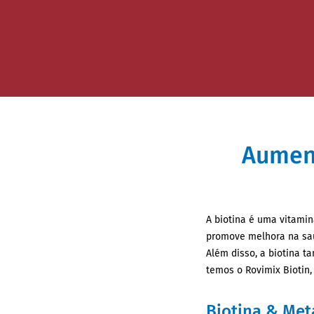
Aument
A biotina é uma vitami
promove melhora na saú
Além disso, a biotina t
temos o Rovimix Biotin,
Biotina & Me