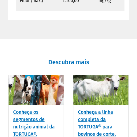
Flúor (máx.)
1.100,00
mg/kg
Descubra mais
Conheça os
Conheça a linha
segmentos de
completa da
nutrição animal da
TORTUGA® para
TORTUGA®.
bovinos de corte.