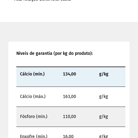
Níveis de garantia (por kg do produto):
Cálcio (mín.)
134,00
g/kg
Cálcio (máx.)
163,00
g/kg
Fósforo (mín.)
110,00
g/kg
Enxofre (mín.)
16,00
g/kg