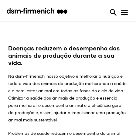
Garantia da sustentabilidade e bem-estar animal
News
Ferramentas
Eubióticos
Detecção de Micotoxina
Seis Desafios da Sustentabilidade
Nós Tornamos Isso Possível
Protegendo a Qualidade da Ração Animal
Feed Talks
Enzimas alimentares
Sustell®
SalmoFan™ digital
Reduzindo emissões dos animais de produção
Press Releases
Desativadores de Micotoxinas
Verax™
Digital YolkFan™
Reduzindo a perda e o desperdício de alimentos
Downloads
Pré-misturas
FarmTell®
Contaminação por micotoxinas
Doenças reduzem o desempenho dos
Melhorando o desempenho dos animais de produção durante a sua vida
animais de produção durante a sua
Eventos
Vitaminas
OVN™
vida.
Reduzindo nossa dependência dos recursos marinhos
Webinars
SalmoFan™
Ajudando a combater a resistência antimicrobiana
Na dsm-firmenich, nosso objetivo é melhorar a nutrição e
ShrimpFan™
toda a vida dos animais de produção melhorando a saúde
Usando os recursos naturais com eficiência
e o bem-estar animal em todas as fases do ciclo de vida.
YolkFan™
Otimizar a saúde dos animais de produção é essencial
para melhorar o desempenho animal e a eficiência geral
da produção e, assim, ajudar a impulsionar uma produção
animal mais sustentável.
Problemas de saúde reduzem o desempenho do animal