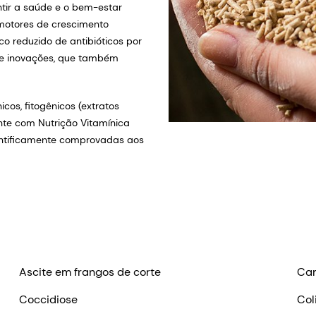
ntir a saúde e o bem-estar
omotores de crescimento
co reduzido de antibióticos por
s e inovações, que também
cos, fitogênicos (extratos
ente com Nutrição Vitamínica
ientificamente comprovadas aos
Ascite em frangos de corte
Cam
Coccidiose
Col