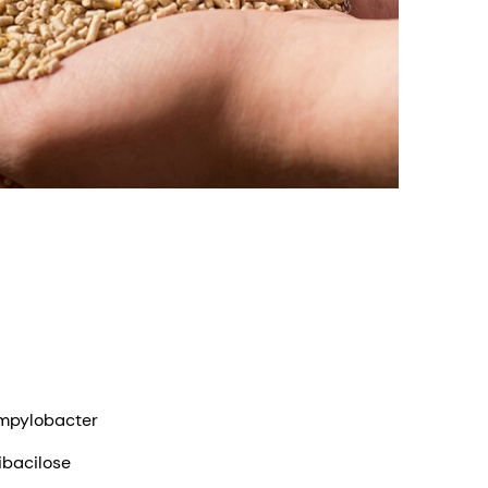
pylobacter
ibacilose