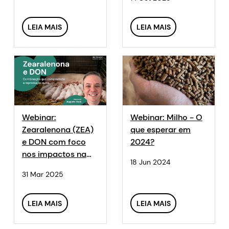
corte moderno
LEIA MAIS
LEIA MAIS
Webinar:
Webinar: Milho - O
Zearalenona (ZEA)
que esperar em
e DON com foco
2024?
nos impactos na
18 Jun 2024
reprodução suína
31 Mar 2025
LEIA MAIS
LEIA MAIS