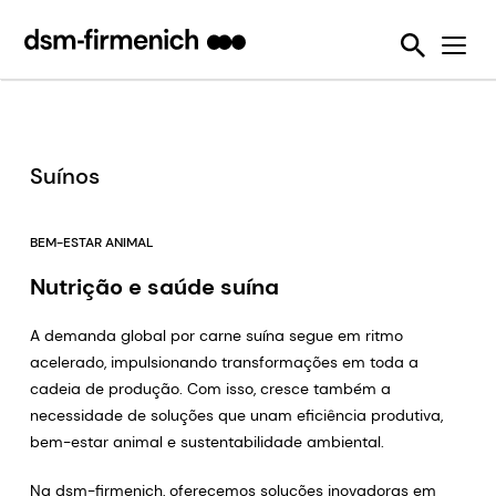
Garantia da sustentabilidade e bem-estar animal
News
Ferramentas
Eubióticos
Detecção de Micotoxina
Seis Desafios da Sustentabilidade
Nós Tornamos Isso Possível
Protegendo a Qualidade da Ração Animal
Feed Talks
Enzimas alimentares
Sustell®
SalmoFan™ digital
Reduzindo emissões dos animais de produção
Press Releases
Desativadores de Micotoxinas
Verax™
Digital YolkFan™
Reduzindo a perda e o desperdício de alimentos
Downloads
Pré-misturas
FarmTell®
Contaminação por micotoxinas
Suínos
Melhorando o desempenho dos animais de produção durante a sua vida
Eventos
Vitaminas
OVN™
Reduzindo nossa dependência dos recursos marinhos
BEM-ESTAR ANIMAL
Webinars
SalmoFan™
Ajudando a combater a resistência antimicrobiana
Nutrição e saúde suína
ShrimpFan™
Usando os recursos naturais com eficiência
A demanda global por carne suína segue em ritmo
YolkFan™
acelerado, impulsionando transformações em toda a
cadeia de produção. Com isso, cresce também a
necessidade de soluções que unam eficiência produtiva,
bem-estar animal e sustentabilidade ambiental.
Na dsm-firmenich, oferecemos soluções inovadoras em