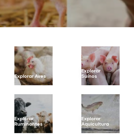
Explorar 
Explorar Aves
Suínos
Explorar 
Explorar 
Ruminantes
Aquicultura