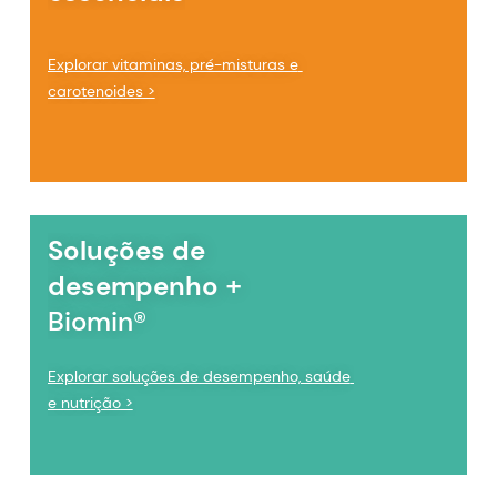
Explorar vitaminas, pré-misturas e 
carotenoides >
Soluções de 
+ 
desempenho 
Biomin®
Explorar soluções de desempenho, saúde 
e nutrição >