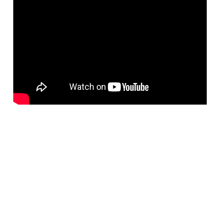
Informações do evento
Data
: 04/10
Duração
: 36m36s
Palestrante
: Sergio L Vieira