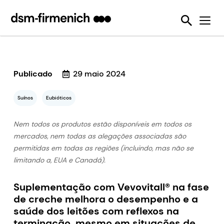
Garantia da sustentabilidade e bem-estar animal
News
Ferramentas
Eubióticos
Detecção de Micotoxina
Seis Desafios da Sustentabilidade
Nós Tornamos Isso Possível
Protegendo a Qualidade da Ração Animal
Feed Talks
Enzimas alimentares
Sustell®
SalmoFan™ digital
Reduzindo emissões dos animais de produção
Press Releases
Desativadores de Micotoxinas
Verax™
Digital YolkFan™
Reduzindo a perda e o desperdício de alimentos
Downloads
Publicado
Pré-misturas
FarmTell®
Contaminação por micotoxinas
29 maio 2024
Melhorando o desempenho dos animais de produção durante a sua vida
Eventos
Vitaminas
OVN™
Suínos
Eubióticos
Reduzindo nossa dependência dos recursos marinhos
Webinars
SalmoFan™
Nem todos os produtos estão disponíveis em todos os
Ajudando a combater a resistência antimicrobiana
mercados, nem todas as alegações associadas são
ShrimpFan™
Usando os recursos naturais com eficiência
permitidas em todas as regiões (incluindo, mas não se
YolkFan™
limitando a, EUA e Canadá).
Suplementação com Vevovitall® na fase
de creche melhora o desempenho e a
saúde dos leitões com reflexos na
terminação, mesmo em situações de