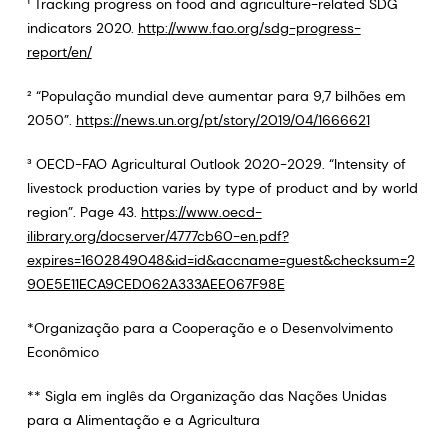
¹ Tracking progress on food and agriculture-related SDG
indicators 2020.
http://www.fao.org/sdg-progress-
report/en/
² “População mundial deve aumentar para 9,7 bilhões em
2050”.
https://news.un.org/pt/story/2019/04/1666621
³ OECD-FAO Agricultural Outlook 2020-2029. “Intensity of
livestock production varies by type of product and by world
region”. Page 43.
https://www.oecd-
ilibrary.org/docserver/4777cb60-en.pdf?
expires=1602849048&id=id&accname=guest&checksum=2
90E5E11ECA9CED062A333AEE067F98E
*Organização para a Cooperação e o Desenvolvimento
Econômico
** Sigla em inglês da Organização das Nações Unidas
para a Alimentação e a Agricultura