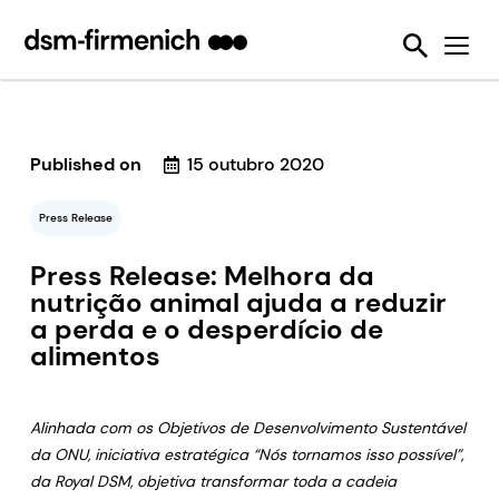
Garantia da sustentabilidade e bem-estar animal
News
Ferramentas
Eubióticos
Detecção de Micotoxina
Seis Desafios da Sustentabilidade
Nós Tornamos Isso Possível
Protegendo a Qualidade da Ração Animal
Feed Talks
Enzimas alimentares
Sustell®
SalmoFan™ digital
Reduzindo emissões dos animais de produção
Press Releases
Desativadores de Micotoxinas
Verax™
Digital YolkFan™
Reduzindo a perda e o desperdício de alimentos
Downloads
Published on
Pré-misturas
FarmTell®
Contaminação por micotoxinas
15 outubro 2020
Melhorando o desempenho dos animais de produção durante a sua vida
Eventos
Vitaminas
OVN™
Press Release
Reduzindo nossa dependência dos recursos marinhos
Webinars
SalmoFan™
Press Release: Melhora da
Ajudando a combater a resistência antimicrobiana
nutrição animal ajuda a reduzir
ShrimpFan™
a perda e o desperdício de
Usando os recursos naturais com eficiência
alimentos
YolkFan™
Alinhada com os Objetivos de Desenvolvimento Sustentável
da ONU, iniciativa estratégica “Nós tornamos isso possível”,
da Royal DSM, objetiva transformar toda a cadeia