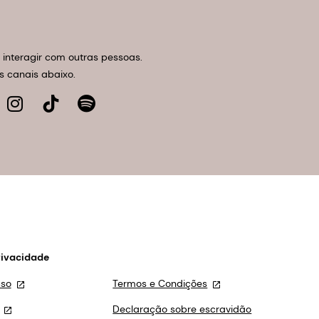
interagir com outras pessoas.
 canais abaixo.
rivacidade
uso
Termos e Condições
Declaração sobre escravidão