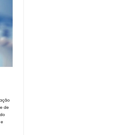
ração
te de
ndo
 e