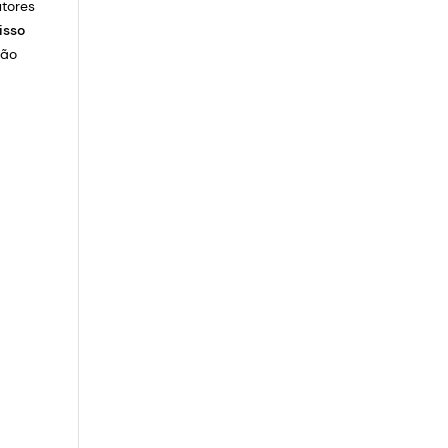
tores
isso
ção