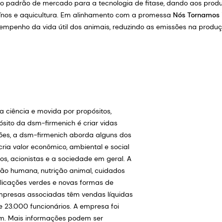
o padrão de mercado para a tecnologia de fitase, dando aos produ
suínos e aquicultura. Em alinhamento com a promessa
Nós Tornamos 
mpenho da vida útil dos animais, reduzindo as emissões na produ
ciência e movida por propósitos,
sito da dsm-firmenich é criar vidas
ções, a dsm-firmenich aborda alguns dos
a valor econômico, ambiental e social
ios, acionistas e a sociedade em geral. A
ção humana, nutrição animal, cuidados
plicações verdes e novas formas de
empresas associadas têm vendas líquidas
 23.000 funcionários. A empresa foi
m. Mais informações podem ser