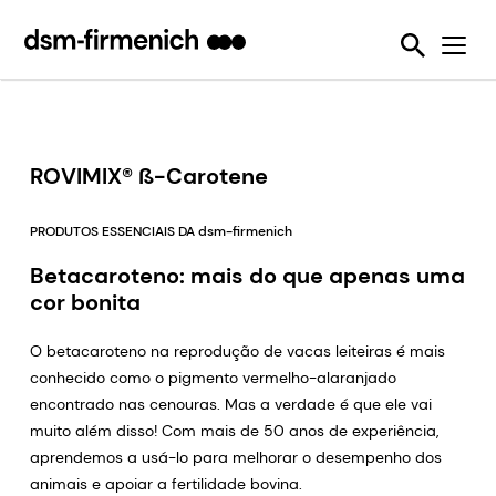
Garantia da sustentabilidade e bem-estar animal
News
Ferramentas
Eubióticos
Detecção de Micotoxina
Seis Desafios da Sustentabilidade
Nós Tornamos Isso Possível
Protegendo a Qualidade da Ração Animal
Feed Talks
Enzimas alimentares
Sustell®
SalmoFan™ digital
Reduzindo emissões dos animais de produção
Press Releases
Desativadores de Micotoxinas
Verax™
Digital YolkFan™
Reduzindo a perda e o desperdício de alimentos
Downloads
Pré-misturas
FarmTell®
Contaminação por micotoxinas
ROVIMIX® ß-Carotene
Melhorando o desempenho dos animais de produção durante a sua vida
Eventos
Vitaminas
OVN™
Reduzindo nossa dependência dos recursos marinhos
PRODUTOS ESSENCIAIS DA dsm-firmenich
Webinars
SalmoFan™
Betacaroteno: mais do que apenas uma
Ajudando a combater a resistência antimicrobiana
cor bonita
ShrimpFan™
Usando os recursos naturais com eficiência
YolkFan™
O betacaroteno na reprodução de vacas leiteiras é mais
conhecido como o pigmento vermelho-alaranjado
encontrado nas cenouras. Mas a verdade é que ele vai
muito além disso! Com mais de 50 anos de experiência,
aprendemos a usá-lo para melhorar o desempenho dos
animais e apoiar a fertilidade bovina.