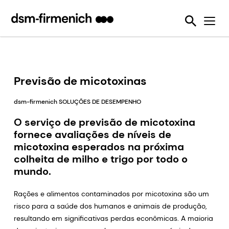
Garantia da sustentabilidade e bem-estar animal
News
Ferramentas
Eubióticos
Detecção de Micotoxina
Seis Desafios da Sustentabilidade
Nós Tornamos Isso Possível
Protegendo a Qualidade da Ração Animal
Feed Talks
Enzimas alimentares
Sustell®
SalmoFan™ digital
Reduzindo emissões dos animais de produção
Press Releases
Desativadores de Micotoxinas
Verax™
Digital YolkFan™
Reduzindo a perda e o desperdício de alimentos
Downloads
Pré-misturas
FarmTell®
Contaminação por micotoxinas
Previsão de micotoxinas
Melhorando o desempenho dos animais de produção durante a sua vida
Eventos
Vitaminas
OVN™
dsm-firmenich SOLUÇÕES DE DESEMPENHO
Reduzindo nossa dependência dos recursos marinhos
Webinars
SalmoFan™
O serviço de previsão de micotoxina
Ajudando a combater a resistência antimicrobiana
fornece avaliações de níveis de
ShrimpFan™
micotoxina esperados na próxima
Usando os recursos naturais com eficiência
colheita de milho e trigo por todo o
YolkFan™
mundo.
Rações e alimentos contaminados por micotoxina são um
risco para a saúde dos humanos e animais de produção,
resultando em significativas perdas econômicas. A maioria