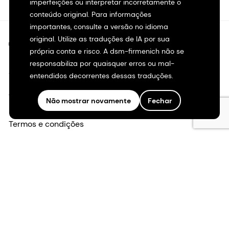
imperfeições ou interpretar incorretamente o
conteúdo original. Para informações
importantes, consulte a versão no idioma
original. Utilize as traduções de IA por sua
©2026 dsm-firmenich. Todos os direitos reservados.
própria conta e risco. A dsm-firmenich não se
responsabiliza por quaisquer erros ou mal-
Aviso de privacidade
entendidos decorrentes dessas traduções.
Termos de uso
Não mostrar novamente
Fechar
Termos e condições
Transparência na Califórnia
Declaração de acessibilidade
Informações legais