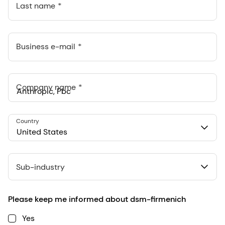
Last name
Business e-mail
Company name
Anthropic, PBC
Country
548 Market St Pmb 90375, San Francisco, California, US
United States
Sub-industry
Please keep me informed about dsm-firmenich
Yes