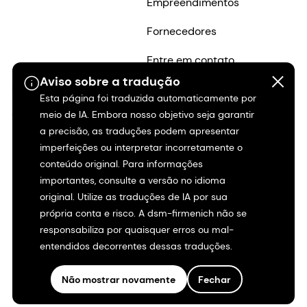
Empreendimentos
Fornecedores
Entre em contato
Aviso sobre a tradução
Investidores
Carreiras
Esta página foi traduzida automaticamente por
Shares & ADRs
Por que trabalhar na
meio de IA. Embora nosso objetivo seja garantir
a precisão, as traduções podem apresentar
dsm-firmenich?
Informações históricas
imperfeições ou interpretar incorretamente o
Empregos na dsm-
conteúdo original. Para informações
Nossa empresa
firmenich
importantes, consulte a versão no idioma
original. Utilize as traduções de IA por sua
Histórias de carreira
própria conta e risco. A dsm-firmenich não se
responsabiliza por quaisquer erros ou mal-
Inclusão e
entendidos decorrentes dessas traduções.
pertencimento
Não mostrar novamente
Fechar
Início da carreira