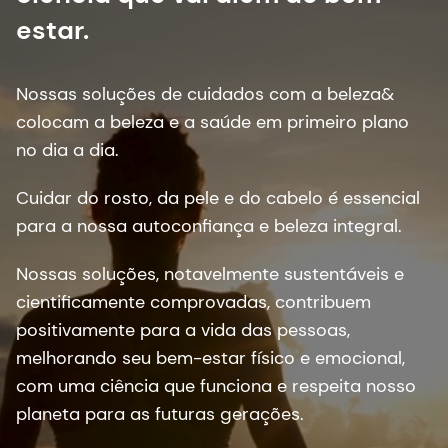
estar.
Nossas soluções de cuidados com a beleza&
colocam a beleza e a saúde em primeiro plano
no dia a dia. ​
Cuidar do rosto, da pele e do cabelo é essencial
para a nossa autoconfiança e beleza integral. ​
Nossas soluções, notavelmente sustentáveis e
cientificamente comprovadas, contribuem
positivamente para a vida das pessoas,
melhorando seu bem-estar físico e emocional,
com uma ciência que funciona e respeita nosso
planeta para as futuras gerações.​