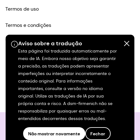
Termos de uso
Termos e condições
Transparência na Califórnia
Aviso sobre a tradução
Esta página foi traduzida automaticamente por
Declaração de acessibilidade
meio de IA. Embora nosso objetivo seja garantir
a precisão, as traduções podem apresentar
imperfeições ou interpretar incorretamente o
Informações legais
conteúdo original. Para informações
importantes, consulte a versão no idioma
Mapa do site
original. Utilize as traduções de IA por sua
própria conta e risco. A dsm-firmenich não se
responsabiliza por quaisquer erros ou mal-
entendidos decorrentes dessas traduções.
Não mostrar novamente
Fechar