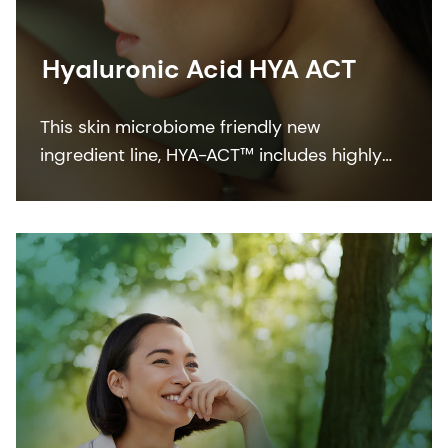
Hyaluronic Acid HYA ACT
This skin microbiome friendly new
ingredient line, HYA-ACT™ includes highly
efficient hyaluronic acid grades featuring
different molecular weights that deliver the
efficacy and beauty benefits customers
want.