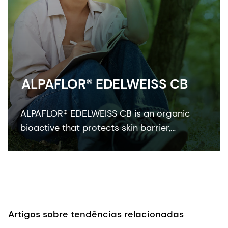
ALPAFLOR® EDELWEISS CB
ALPAFLOR® EDELWEISS CB is an organic
bioactive that protects skin barrier,
enhances skin resistance to external stress
factors and provides an ultimate skin
sensation. It is COSMOS and NATRUE
organic certified and Fair for Life fair trade
certified.
Artigos sobre tendências relacionadas