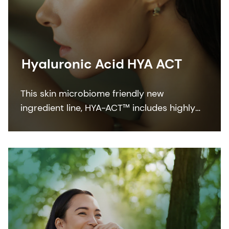
Hyaluronic Acid HYA ACT
This skin microbiome friendly new
ingredient line, HYA-ACT™ includes highly
efficient hyaluronic acid grades featuring
different molecular weights that deliver the
efficacy and beauty benefits customers
want.