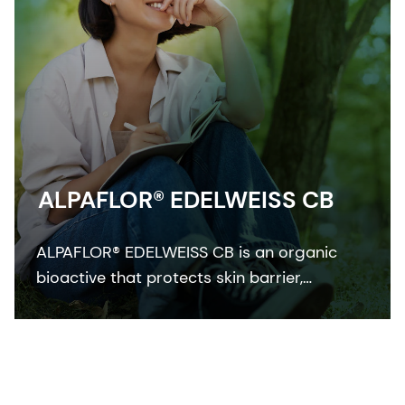
ALPAFLOR® EDELWEISS CB
ALPAFLOR® EDELWEISS CB is an organic
bioactive that protects skin barrier,
enhances skin resistance to external stress
factors and provides an ultimate skin
sensation. It is COSMOS and NATRUE
organic certified and Fair for Life fair trade
certified.