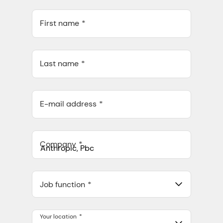
First name
Last name
E-mail address
Company
Anthropic, PBC
548 Market St Pmb 90375, San Francisco, California, US
Job function
Your location