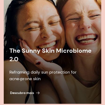
The Sunny Skin Microbiome
2.0
Reframing daily sun protection for
acne‑prone skin
Descubra mais