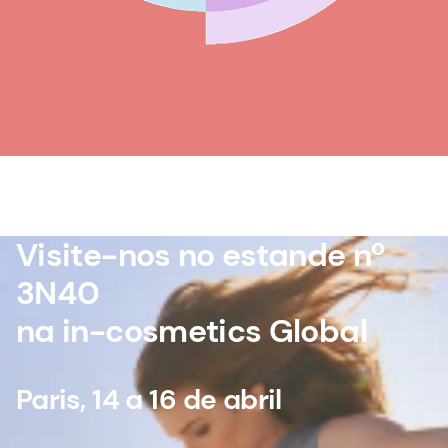
Visite-nos no estande nº
3N40
na in-cosmetics Global
Paris, 14 a 16 de abril