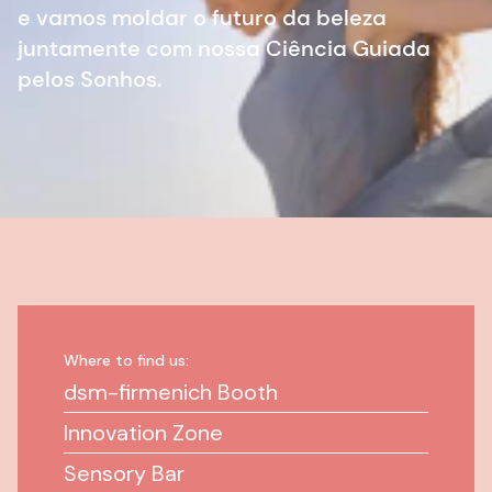
e vamos moldar o futuro da beleza
juntamente com nossa Ciência Guiada
pelos Sonhos.