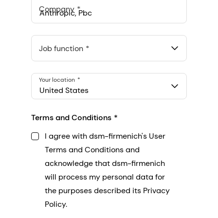
Company
Anthropic, PBC
548 Market St Pmb 90375, San Francisco, California, US
Job function
Your location
United States
Terms and Conditions
I agree with dsm-firmenich's User
Terms and Conditions and
acknowledge that dsm-firmenich
will process my personal data for
the purposes described its Privacy
Policy.