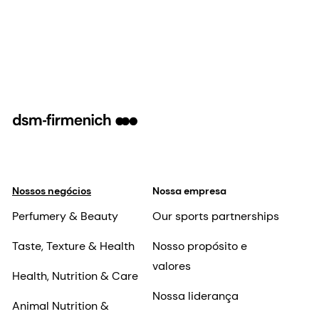
radical neutralization and elastase-
inhibiting properties, as well as anti-ozone
activity.
Nossos negócios
Nossa empresa
Perfumery & Beauty
Our sports partnerships
Taste, Texture & Health
Nosso propósito e
valores
Health, Nutrition & Care
Nossa liderança
Animal Nutrition &