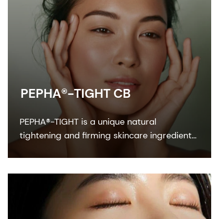
PEPHA®-TIGHT CB
PEPHA®-TIGHT is a unique natural
tightening and firming skincare ingredient
which delivers both a fast, instant
tightening experience, and a superior long-
term skin firming effect.