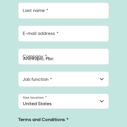
Last name
E-mail address
Company
Anthropic, PBC
548 Market St Pmb 90375, San Francisco, California, US
Job function
Your location
United States
Terms and Conditions