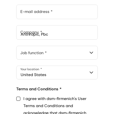
E-mail address
Company
Anthropic, PBC
548 Market St Pmb 90375, San Francisco, California, US
Job function
Your location
United States
Terms and Conditions
I agree with dsm-firmenich's User
Terms and Conditions and
acknowledge that dsm-firmenich