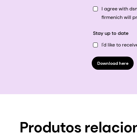
I agree with d
firmenich will 
Stay up to date
I'd like to rec
Download here
Produtos relaci