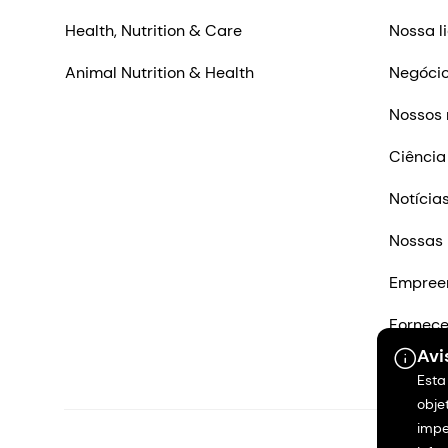
Health, Nutrition & Care
Nossa l
Animal Nutrition & Health
Negócio
Nossos 
Ciência
Notícia
Nossas 
Empree
Fornec
Avi
Entre e
Esta
obje
impe