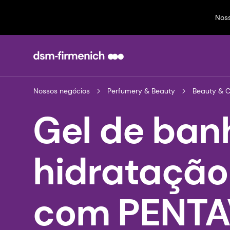
Nos
Nossos negócios
Perfumery & Beauty
Beauty & 
Gel de ban
hidratação
com PENTAV