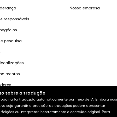
iderança
Nossa empresa
s responsáveis
negócios
 e pesquisa
s
localizações
ndimentos
edores
so sobre a tradução
m contato
 página foi traduzida automaticamente por meio de IA. Embora nos
tivo seja garantir a precisão, as traduções podem apresentar
rfeições ou interpretar incorretamente o conteúdo original. Para