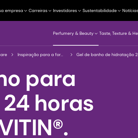
sa empresa
Carreiras
Investidores
Sustentabilidade
Notícia
Perfumery & Beauty
Taste, Texture & He
Care
Inspiração para a formulação
Gel de banho de hidratação 
ho para
 24 horas
ITIN®.