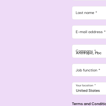
Last name
E-mail address
Company
Anthropic, PBC
548 Market St Pmb 9037
Job function
Your location
United States
Terms and Conditi