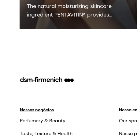
The natural moisturizing skincare
ingredient PENTAVITIN® provides
powerful hydration to all facial areas,
visualized by new facial skin hydration
color mapping technology.
Nossos negócios
Nossa e
Perfumery & Beauty
Our spo
Taste, Texture & Health
Nosso p