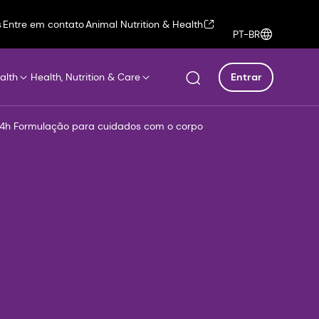
s
Entre em contato
Animal Nutrition & Health
PT-BR
alth
Health, Nutrition & Care
Entrar
24h Formulação para cuidados com o corpo