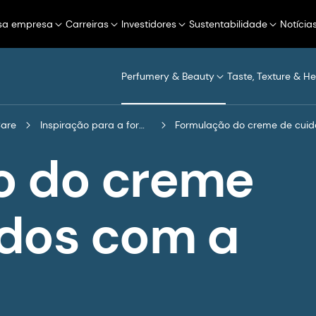
sa empresa
Carreiras
Investidores
Sustentabilidade
Notícia
Perfumery & Beauty
Taste, Texture & He
Care
Inspiração para a formulação
Formulação do creme de cuida
o do creme
dos com a