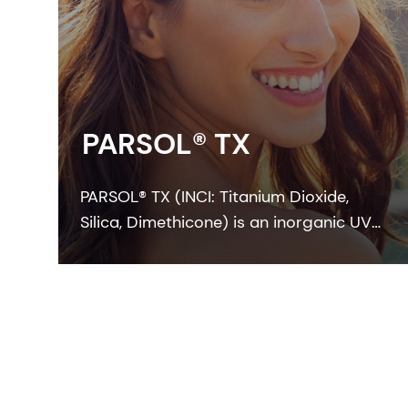
PARSOL® TX
PARSOL® TX (INCI: Titanium Dioxide,
Silica, Dimethicone) is an inorganic UVB
filter providing a very good SPF
performance as well as a significant
contribution to UVA protection into the
blue light range.