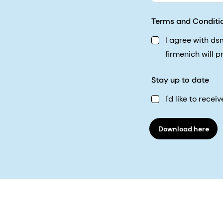
Terms and Conditi
I agree with d
firmenich will 
Stay up to date
I'd like to rec
Download here