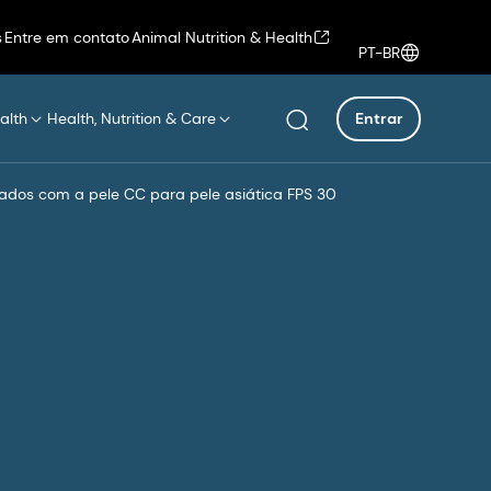
s
Entre em contato
Animal Nutrition & Health
PT-BR
alth
Health, Nutrition & Care
Entrar
dos com a pele CC para pele asiática FPS 30