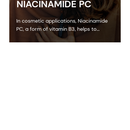
NIACINAMIDE PC
In cosmetic applications, Niacinamide
PC, a form of vitamin B3, helps to
rebalance skin pigmentation, refines
pores and improves skin elasticity. It
helps to protect from UV and blue light
damage.