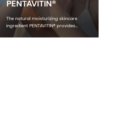
PENTAVITIN®
The natural moisturizing skincare
ingredient PENTAVITIN® provides
powerful hydration to all facial areas,
visualized by new facial skin hydration
color mapping technology.