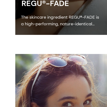
REGU®-FADE
The skincare ingredient REGU®-FADE is
a high-performing, nature-identical
resveratrol that visibly brightens skin
within two weeks.