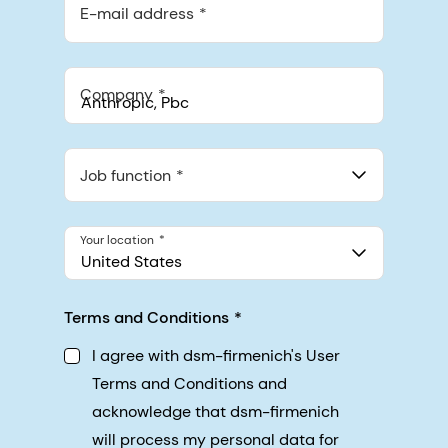
E-mail address
Company
Anthropic, PBC
548 Market St Pmb 90375, San Francisco, California, US
Job function
Your location
United States
Terms and Conditions
I agree with dsm-firmenich's User
Terms and Conditions and
acknowledge that dsm-firmenich
will process my personal data for