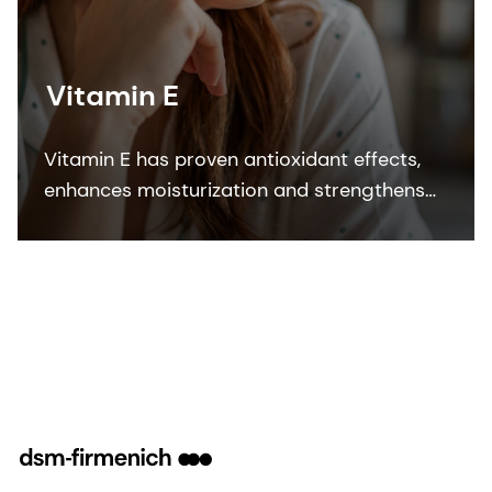
Vitamin E
Vitamin E has proven antioxidant effects,
enhances moisturization and strengthens
the skin barrier. DSM’s Quali E is the most
sustainable synthetic vitamin form on the
market.