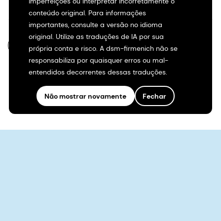
imperfeições ou interpretar incorretamente o
conteúdo original. Para informações
importantes, consulte a versão no idioma
original. Utilize as traduções de IA por sua
PT-BR
própria conta e risco. A dsm-firmenich não se
responsabiliza por quaisquer erros ou mal-
entendidos decorrentes dessas traduções.
Não mostrar novamente
Fechar
©2026 dsm-firmenich. Todos os direitos reservados.
Aviso de privacidade
Termos de uso