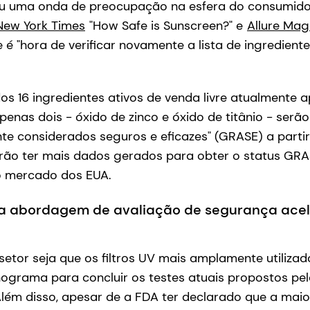
u uma onda de preocupação na esfera do consumido
New York Times
"How Safe is Sunscreen?" e
Allure Mag
é "hora de verificar novamente a lista de ingredient
os 16 ingredientes ativos de venda livre atualmente
apenas dois - óxido de zinco e óxido de titânio - serã
e considerados seguros e eficazes" (GRASE) a parti
erão ter mais dados gerados para obter o status GRA
o mercado dos EUA.
 abordagem de avaliação de segurança acel
etor seja que os filtros UV mais amplamente utiliza
nograma para concluir os testes atuais propostos pe
Além disso, apesar de a FDA ter declarado que a maior