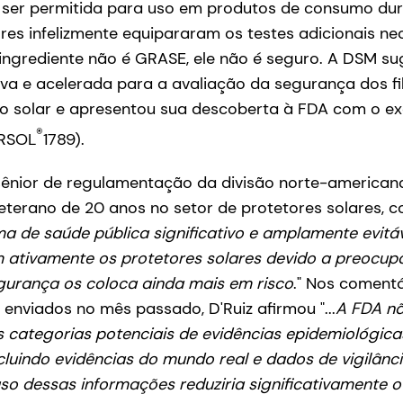
a ser permitida para uso em produtos de consumo dur
res infelizmente equipararam os testes adicionais n
 ingrediente não é GRASE, ele não é seguro. A DSM s
va e acelerada para a avaliação da segurança dos fi
o solar e apresentou sua descoberta à FDA com o exe
®
ARSOL
1789).
 sênior de regulamentação da divisão norte-american
terano de 20 anos no setor de protetores solares, c
a de saúde pública significativo e amplamente evitáv
 ativamente os protetores solares devido a preocu
gurança os coloca ainda mais em risco
." Nos coment
enviados no mês passado, D'Ruiz afirmou "...
A FDA n
 categorias potenciais de evidências epidemiológica
incluindo evidências do mundo real e dados de vigilânc
so dessas informações reduziria significativamente 