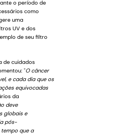
ante o período de
ecessários como
ugere uma
ltros UV e dos
mplo de seu filtro
a de cuidados
omentou: "
O câncer
el, e cada dia que os
pações equivocadas
ários da
ão deve
s globais e
ia pós-
o tempo que a