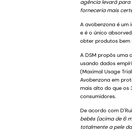
agência levará para e
forneceria mais cert
A avobenzona é um i
e é o único absorve
obter produtos bem 
A DSM propôs uma ab
usando dados empíri
(Maximal Usage Tria
Avobenzona em prote
mais alto do que os
consumidores.
De acordo com D'Ruiz
bebês (acima de 6 me
totalmente a pele da