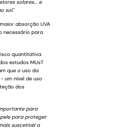
tores solares... e
o sol
."
a maior absorção UVA
o necessário para
isco quantitativa
 dos estudos MUsT
am que o uso da
- um nível de uso
oteção dos
mportante para
 pele para proteger
mais suscetível a