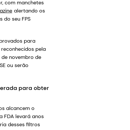
r, com manchetes
azine
alertando os
es do seu FPS
 aprovados para
o reconhecidos pela
r de novembro de
SE ou serão
erada para obter
dos alcancem o
la FDA levará anos
ia desses filtros