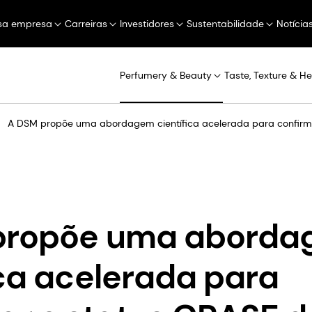
sa empresa
Carreiras
Investidores
Sustentabilidade
Notícia
Perfumery & Beauty
Taste, Texture & He
A DSM propõe uma abordagem científica acelerada para confirmar
propõe uma abord
ica acelerada para