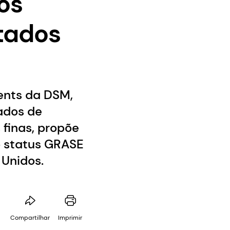
os
stados
ents da DSM,
ados de
 finas, propõe
o status GRASE
 Unidos.
Compartilhar
Imprimir