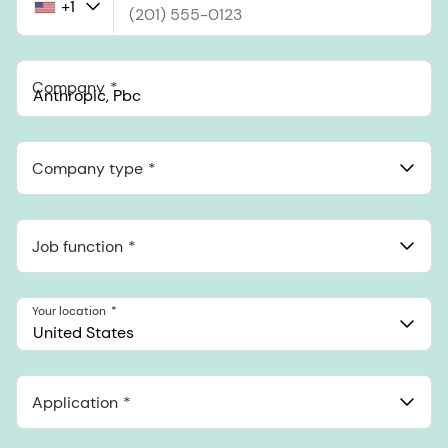
+1
United
States
+1
Company
Anthropic, PBC
548 Market St Pmb 90375, San Francisco, California, US
Company type
Job function
Your location
United States
Application