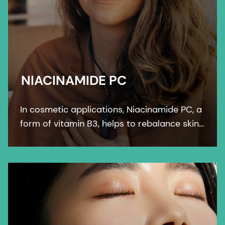
NIACINAMIDE PC
In cosmetic applications, Niacinamide PC, a
form of vitamin B3, helps to rebalance skin
pigmentation, refines pores and improves
skin elasticity. It helps to protect from UV
and blue light damage.