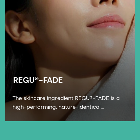
REGU®-FADE
The skincare ingredient REGU®-FADE is a
high-performing, nature-identical
resveratrol that visibly brightens skin within
two weeks.