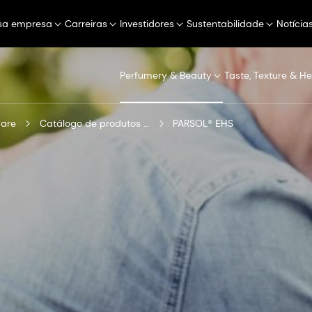
sa empresa
Carreiras
Investidores
Sustentabilidade
Notícia
Perfumery & Beauty
Taste, Texture & He
Care
Catálogo de produtos digitais
PARSOL® EHS