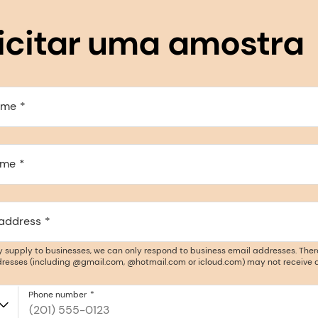
icitar uma amostra
ame
ame
 address
y supply to businesses, we can only respond to business email addresses. Ther
resses (including @gmail.com, @hotmail.com or icloud.com) may not receive a
Phone number