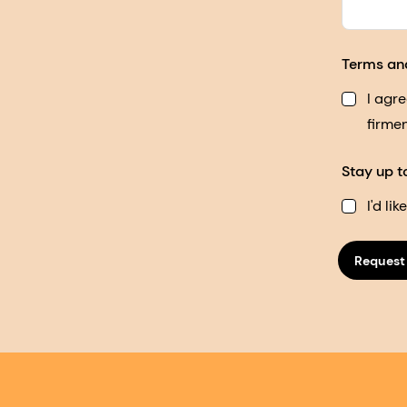
Terms an
I agr
firme
Stay up t
I'd li
Request