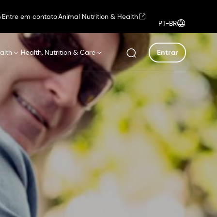
s
Entre em contato
Animal Nutrition & Health
PT-BR
alth
Health, Nutrition & Care
Entrar