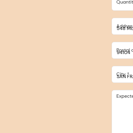
Quantit
Addres
Postal 
City
Expect