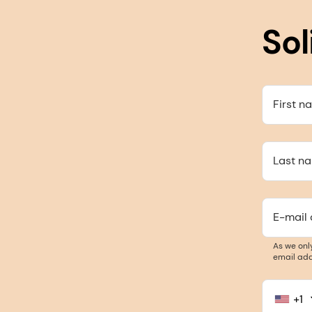
Sol
First n
Last n
E-mail
As we onl
email add
+1
United