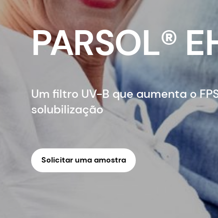
PARSOL® E
Um filtro UV-B que aumenta o FP
solubilização
Solicitar uma amostra