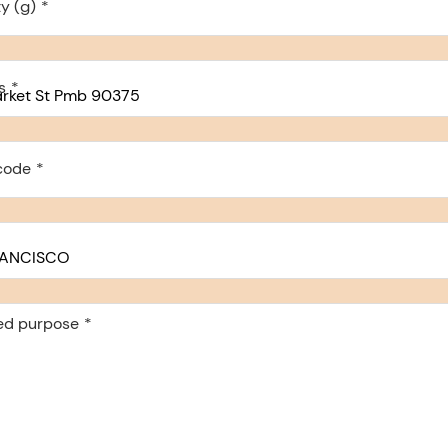
y (g)
s
code
ed purpose