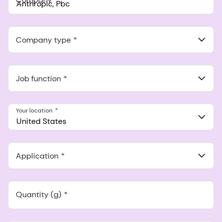
Anthropic, PBC
548 Market St Pmb 90375, San Francisco, California, US
Company type
Job function
Your location
United States
Application
Quantity (g)