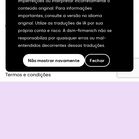
imperfeições ou interpretar incorretamente o
conteúdo original. Para informações
importantes, consulte a versão no idioma
original. Utilize as traduções de IA por sua
©2026 dsm-firmenich. Todos os direitos reservados.
própria conta e risco. A dsm-firmenich não se
responsabiliza por quaisquer erros ou mal-
Aviso de privacidade
entendidos decorrentes dessas traduções.
Termos de uso
Não mostrar novamente
Fechar
Termos e condições
Transparência na Califórnia
Declaração de acessibilidade
Informações legais