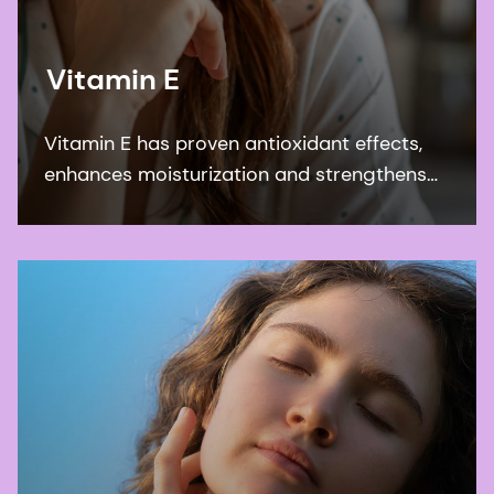
Vitamin E
Vitamin E has proven antioxidant effects,
enhances moisturization and strengthens
the skin barrier. DSM’s Quali E is the most
sustainable synthetic vitamin form on the
market.