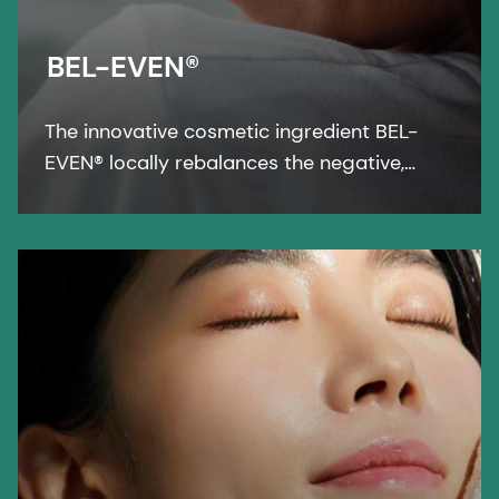
BEL-EVEN®
The innovative cosmetic ingredient BEL-
EVEN® locally rebalances the negative,
long-term effects of stress on skin and
fights against stress-induced collagen loss
and skin thinning.