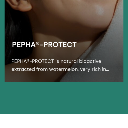
PEPHA®-PROTECT
PEPHA®-PROTECT is natural bioactive
extracted from watermelon, very rich in
vitamins, carbohydrates, and amino acids.
It harnesses the action of the watermelon
to strengthen the natural defenses of
human skin.