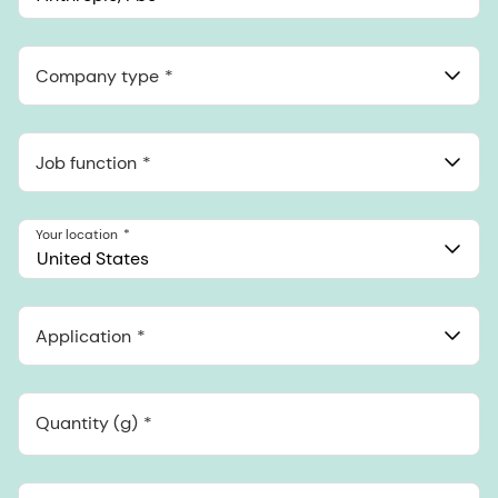
Anthropic, PBC
548 Market St Pmb 90375, San Francisco, California, US
Company type
Job function
Your location
United States
Application
Quantity (g)