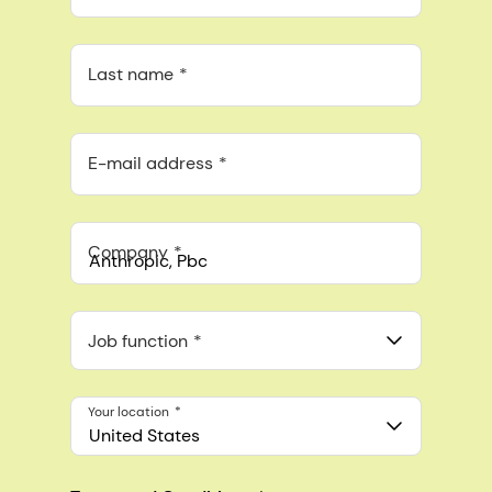
Last name
E-mail address
Company
Anthropic, PBC
548 Market St Pmb 90375, San Francisco, California, US
Job function
Your location
United States