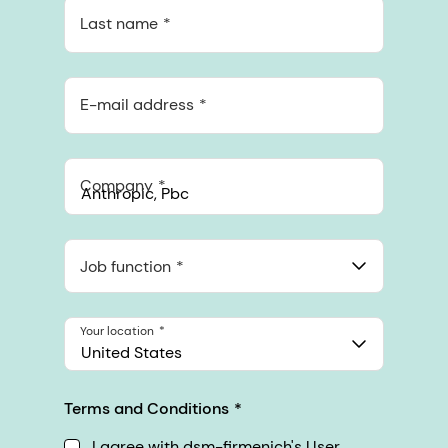
Last name
E-mail address
Company
Anthropic, PBC
548 Market St Pmb 90375, San Francisco, California, US
Job function
Your location
United States
Terms and Conditions
I agree with dsm-firmenich's User