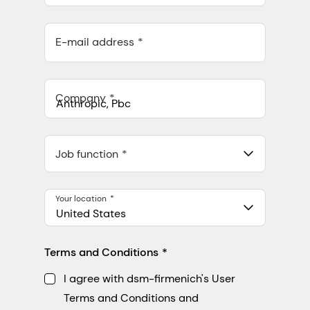
E-mail address
Company
Anthropic, PBC
548 Market St Pmb 90375, San Francisco, California, US
Job function
Your location
United States
Terms and Conditions
I agree with dsm-firmenich's User
Terms and Conditions and