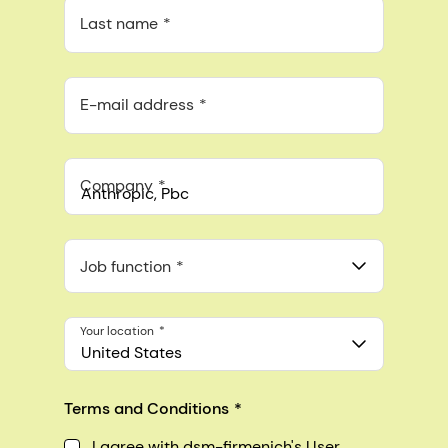
Last name
E-mail address
Company
Anthropic, PBC
548 Market St Pmb 90375, San Francisco, California, US
Job function
Your location
United States
Terms and Conditions
I agree with dsm-firmenich's User